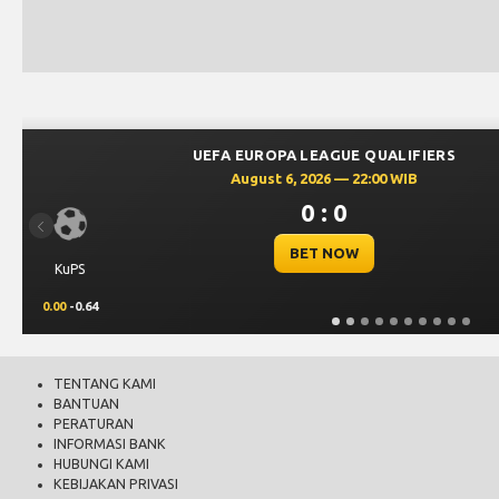
UEFA EUROPA LEAGUE QUALIF
August 7, 2026 — 00:00 WIB
0 : 0
Previous
BET NOW
Red Bull Salzburg
0.75
0.55
TENTANG KAMI
BANTUAN
PERATURAN
INFORMASI BANK
HUBUNGI KAMI
KEBIJAKAN PRIVASI