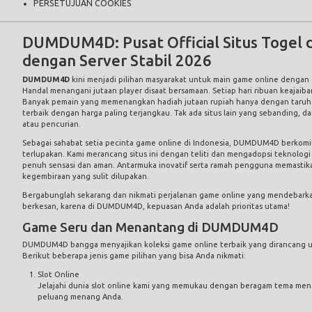
PERSETUJUAN COOKIES
DUMDUM4D: Pusat Official Situs Togel 
dengan Server Stabil 2026
DUMDUM4D
kini menjadi pilihan masyarakat untuk main game online dengan s
Handal menangani jutaan player disaat bersamaan. Setiap hari ribuan keajaiba
Banyak pemain yang memenangkan hadiah jutaan rupiah hanya dengan taruhan
terbaik dengan harga paling terjangkau. Tak ada situs lain yang sebanding
atau pencurian.
Sebagai sahabat setia pecinta game online di Indonesia, DUMDUM4D berko
terlupakan. Kami merancang situs ini dengan teliti dan mengadopsi teknologi 
penuh sensasi dan aman. Antarmuka inovatif serta ramah pengguna memas
kegembiraan yang sulit dilupakan.
Bergabunglah sekarang dan nikmati perjalanan game online yang mendebarka
berkesan, karena di DUMDUM4D, kepuasan Anda adalah prioritas utama!
Game Seru dan Menantang di DUMDUM4D
DUMDUM4D bangga menyajikan koleksi game online terbaik yang dirancang u
Berikut beberapa jenis game pilihan yang bisa Anda nikmati:
Slot Online
Jelajahi dunia slot online kami yang memukau dengan beragam tema mena
peluang menang Anda.