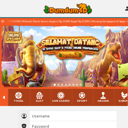
MDUM4D | Nikmati Klaim bonus deposit Rp 25.000 dapat Rp 35.000 | Menang berapapun di bayar lunas !
TOGEL
SLOT
LIVE CASINO
SPORT
ARCADE
SABU