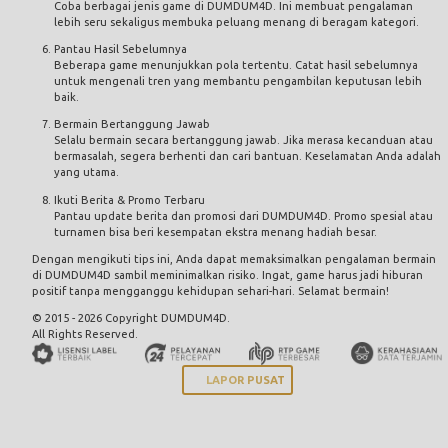
Coba berbagai jenis game di DUMDUM4D. Ini membuat pengalaman
lebih seru sekaligus membuka peluang menang di beragam kategori.
Pantau Hasil Sebelumnya
Beberapa game menunjukkan pola tertentu. Catat hasil sebelumnya
untuk mengenali tren yang membantu pengambilan keputusan lebih
baik.
Bermain Bertanggung Jawab
Selalu bermain secara bertanggung jawab. Jika merasa kecanduan atau
bermasalah, segera berhenti dan cari bantuan. Keselamatan Anda adalah
yang utama.
Ikuti Berita & Promo Terbaru
Pantau update berita dan promosi dari DUMDUM4D. Promo spesial atau
turnamen bisa beri kesempatan ekstra menang hadiah besar.
Dengan mengikuti tips ini, Anda dapat memaksimalkan pengalaman bermain
di
DUMDUM4D
sambil meminimalkan risiko. Ingat, game harus jadi hiburan
positif tanpa mengganggu kehidupan sehari-hari. Selamat bermain!
© 2015 - 2026 Copyright DUMDUM4D.
All Rights Reserved.
LAPOR PUSAT