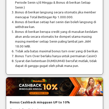
Periode Senin s/d Minggu & Bonus di berikan Setiap
Senin )
Bonus di berikan langsung secara otomatis jika member
mencapai Total Bettingan Rp 1.000.000.
Bonus di berikan setiap hari senin dan boleh langsung di
withdraw kan.
Bonus di berikan berupa credit yang di masukan kedalam
akun anda secara otomatis ke dompet utama masing
masing member setiap Senin paling lambat jam JAM
18.00 WIB.
Tidak ada batas maximal bonus turn over yang di berikan.
Bonus Turn Over berlaku hanya untuk permainan CasinO
Syarat dan ketentuan DUMDUM4D bersifat mutlak, tidak
dapat di ganggu gugat oleh pihak mana pun.
Bonus Cashback mingguan UP to 10%