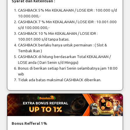
Syarat dan Ketentuan :
CASHBACK 5% Min KEKALAHAN / LOSE IDR : 100.000 s/d
10.000.000,-
CASHBACK 7 % Min KEKALAHAN / LOSE IDR : 10.001.000
s/d 100.000.000,-
CASHBACK 10 % Min KEKALAHAN / LOSE IDR :
100.001.000 s/d tanpa batas.
CASHBACK berlaku hanya untuk permainan : ( Slot &
Tembak Ikan )
CASHBACK di hitung berdasarkan Total KEKALAHAN /
LOSE anda ( Dari Senin s/d Minggu)
Bonus di berikan setiap hari Senin selambatnya jam 18:00
wib
Tidak ada batas maksimal CASHBACK diberikan.
Bonus Refferal 1%