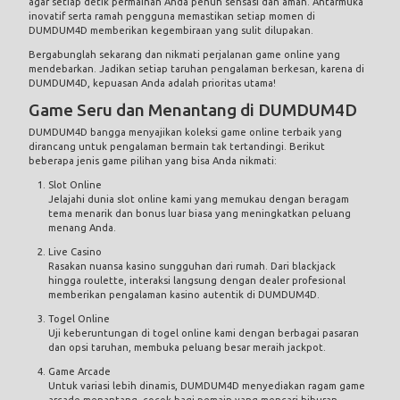
agar setiap detik permainan Anda penuh sensasi dan aman. Antarmuka
inovatif serta ramah pengguna memastikan setiap momen di
DUMDUM4D memberikan kegembiraan yang sulit dilupakan.
Bergabunglah sekarang dan nikmati perjalanan game online yang
mendebarkan. Jadikan setiap taruhan pengalaman berkesan, karena di
DUMDUM4D, kepuasan Anda adalah prioritas utama!
Game Seru dan Menantang di DUMDUM4D
DUMDUM4D bangga menyajikan koleksi game online terbaik yang
dirancang untuk pengalaman bermain tak tertandingi. Berikut
beberapa jenis game pilihan yang bisa Anda nikmati:
Slot Online
Jelajahi dunia slot online kami yang memukau dengan beragam
tema menarik dan bonus luar biasa yang meningkatkan peluang
menang Anda.
Live Casino
Rasakan nuansa kasino sungguhan dari rumah. Dari blackjack
hingga roulette, interaksi langsung dengan dealer profesional
memberikan pengalaman kasino autentik di DUMDUM4D.
Togel Online
Uji keberuntungan di
togel online
kami dengan berbagai pasaran
dan opsi taruhan, membuka peluang besar meraih jackpot.
Game Arcade
Untuk variasi lebih dinamis, DUMDUM4D menyediakan ragam game