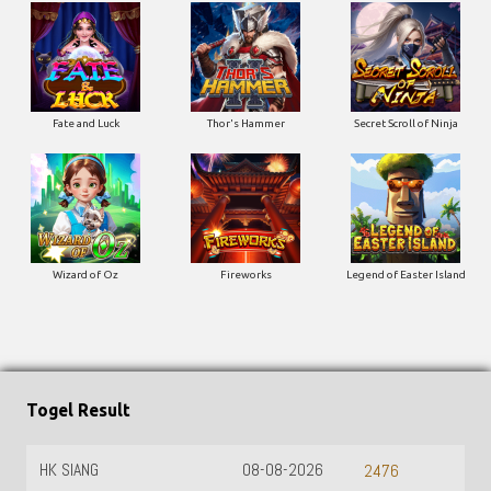
Fate and Luck
Thor's Hammer
Secret Scroll of Ninja
Wizard of Oz
Fireworks
Legend of Easter Island
Togel Result
HK SIANG
08-08-2026
2476