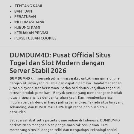
TENTANG KAMI
BANTUAN
PERATURAN
INFORMASI BANK
HUBUNGI KAMI
KEBIJAKAN PRIVASI
PERSETUJUAN COOKIES
DUMDUM4D: Pusat Official Situs
Togel dan Slot Modern dengan
Server Stabil 2026
DUMDUM4D
kini menjadi pilihan masyarakat untuk main game online
dengan situsnya yang reliable dan dapat dipercaya. Handal menangani
jutaan player disaat bersamaan. Setiap hari ribuan keajaiban terjadi di
ratusan produk game kami. Banyak pemain yang memenangkan hadiah
jutaan rupiah hanya dengan taruhan kecil. Kami memberikan nilai
hiburan terbaik dengan harga paling terjangkau. Tak ada situs lain yang
sebanding, dan DUMDUM4D 100% legit tanpa penipuan atau
pencurian.
Sebagai sahabat setia pecinta game online di Indonesia, DUMDUM4D
berkomitmen menghadirkan pengalaman tak terlupakan. Kami
merancang situs ini dengan teliti dan mengadopsi teknologi terkini