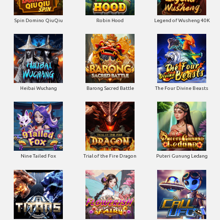
Spin Domino QiuQiu
Robin Hood
Legend of Wusheng 40K
Heibai Wuchang
Barong Sacred Battle
The Four Divine Beasts
Nine Tailed Fox
Trial of the Fire Dragon
Puteri Gunung Ledang