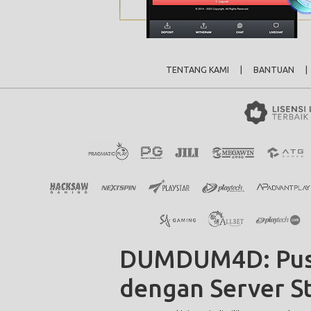
TENTANG KAMI
|
BANTUAN
|
DUMDUM4D: Pusat
dengan Server St
DUMDUM4D
kini menjadi pilihan masyarakat u