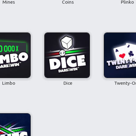
Mines
Coins
Plinko
Limbo
Dice
Twenty-O