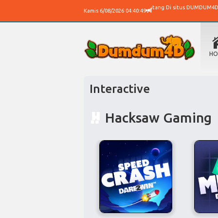
Selamat Datang Di situs DUMDUM4D | Nikmati 
Kamis 6/08/2026 04:40:50
HO
Interactive
Hacksaw Gaming