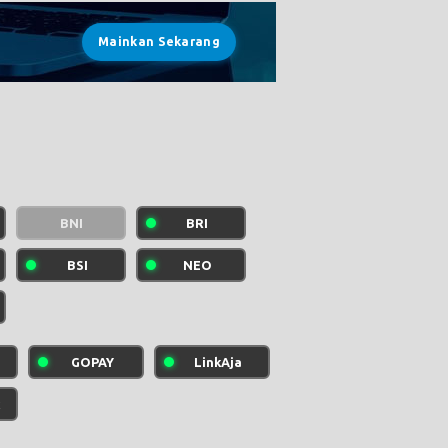
Mainkan Sekarang
BNI
BRI
BSI
NEO
GOPAY
LinkAja