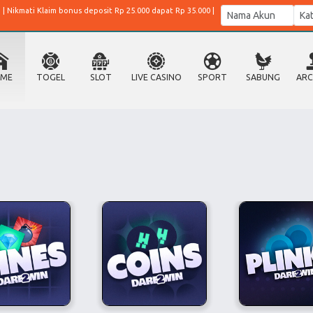
Klaim bonus deposit Rp 25.000 dapat Rp 35.000 | Menang berapapun di bayar lunas !
ME
TOGEL
SLOT
LIVE CASINO
SPORT
SABUNG
ARC