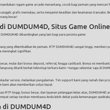
nyediakan ragam game arcade menantang, cocok bagi pemain yang mencari hib
anggih, grafis memukau, serta menjamin keadilan dan keamanan transaksi. 
enang besar!
 di DUMDUM4D, Situs Game Online
aru DUMDUM4D dibandingkan yang lain bagi para pecinta game:
 uang yang dikembalikan ke pemain.
RTP DUMDUM4D
sangat tinggi, memberi p
 meningkat signifikan.
, mulai dari bonus deposit, referral, hingga cashback. Bonus ini memba
 langsung ditarik berkat teknologi terbaru kami—tunggu sebentar saja di D
dar service, melainkan pengalaman. Tim support kami yang ramah dan profe
m kami akan memberikan solusi tepat.
asi RTP tinggi, bonus besar, dan layanan pelanggan kelas atas, DUMDUM4D ada
mpat setiap taruhan membawa Anda lebih dekat pada kemenangan spektaku
ain di DUMDUM4D