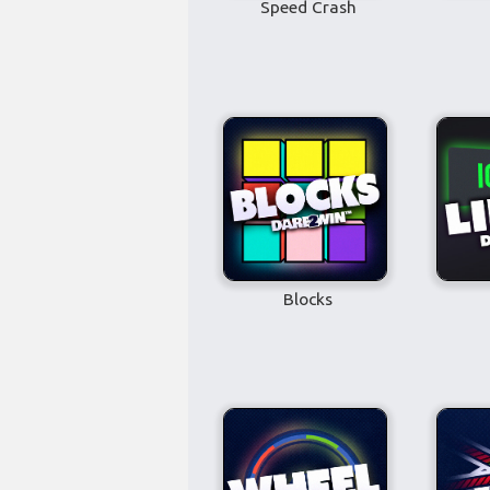
Speed Crash
Blocks