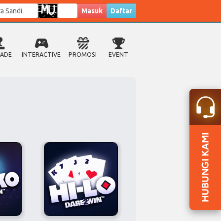
!!
Selamat Datang Di situs DUMDUM4D | Nikmati Klaim bonus deposit Rp
Masuk
Daftar
ADE
INTERACTIVE
PROMOSI
EVENT